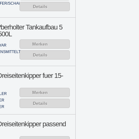
IFER/SCHAUFEL
Details
berholter Tankaufbau 5
500L
Merken
YAR
NSMITTELTANK
Details
reiseitenkipper fuer 15-
Merken
LER
ER
Details
ER
reiseitenkipper passend