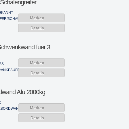
Schalengreifer
EKANNT
Merken
IFER/SCHAUFEL
Details
Schwenkwand fuer 3
Merken
SS
RANKEAUFBAU
Details
dwand Alu 2000kg
R
Merken
EBORDWAND
Details