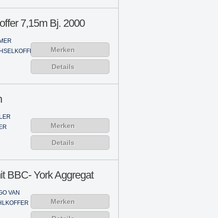
ffer 7,15m Bj. 2000
MER
Merken
HSELKOFFER
Details
n
LER
Merken
ER
Details
it BBC- York Aggregat
GO VAN
Merken
HLKOFFER