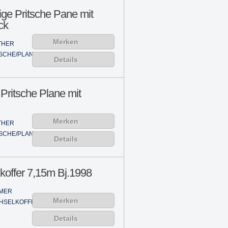
ge Pritsche Pane mit
ck
Merken
THER
SCHE/PLANE
Details
 Pritsche Plane mit
Merken
THER
SCHE/PLANE
Details
koffer 7,15m Bj.1998
MER
Merken
HSELKOFFER
Details