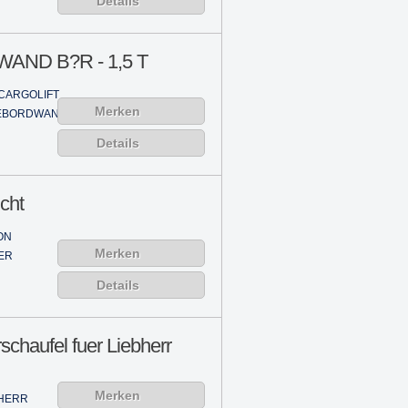
Details
ND B?R - 1,5 T
CARGOLIFT
Merken
EBORDWAND
Details
cht
ON
Merken
ER
Details
chaufel fuer Liebherr
Merken
BHERR