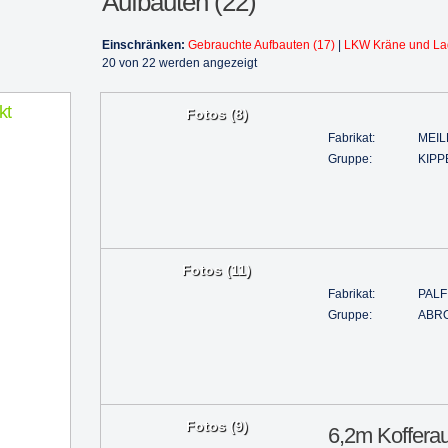
Aufbauten (22)
Einschränken:
Gebrauchte Aufbauten (17)
|
LKW Kräne und Lad
20 von 22 werden angezeigt
kt
Fotos (8)
Fabrikat:
MEIL
Gruppe:
KIPP
Fotos (11)
Fabrikat:
PALF
Gruppe:
ABR
Fotos (9)
6,2m Koffera