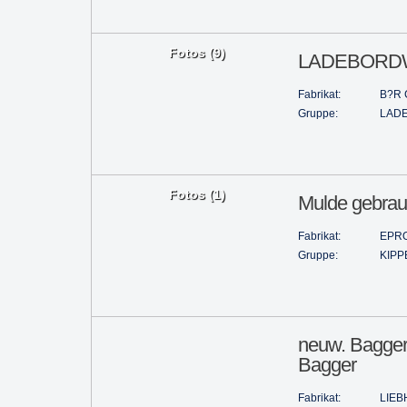
Fotos (9)
LADEBORDWA
Fabrikat:
B?R 
Gruppe:
LAD
Fotos (1)
Mulde gebrau
Fabrikat:
EPR
Gruppe:
KIPP
neuw. Baggers
Bagger
Fabrikat:
LIE