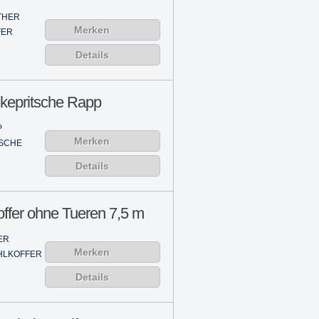
THER
Merken
FER
Details
kepritsche Rapp
P
Merken
TSCHE
Details
offer ohne Tueren 7,5 m
ER
Merken
HLKOFFER
Details