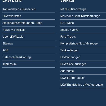
LKW Lasic
Verkauf
Kontaktdaten / Bürozeiten
MAN Nutzfahrzeuge
LKW Werkstatt
Mercedes Benz Nutzfahrzeuge
Stellenausschreibungen / Jobs
DAF-Iveco
News (via Twitter)
Scania / Volvo
Über LKW Lasic
Ford-Trucks
Sitemap
Komplettzüge Nutzfahrzeuge
AGB
Tankauflieger
Datenschutzerklärung
LKW Anhänger
Impressum
LKW Sattelauflieger
Aggregate
LKW Fahrerhäuser
LKW Ersatzteile / LKW Aggregate