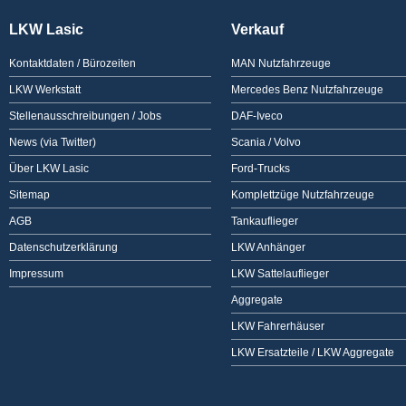
LKW Lasic
Verkauf
Kontaktdaten / Bürozeiten
MAN Nutzfahrzeuge
LKW Werkstatt
Mercedes Benz Nutzfahrzeuge
Stellenausschreibungen / Jobs
DAF-Iveco
News (via Twitter)
Scania / Volvo
Über LKW Lasic
Ford-Trucks
Sitemap
Komplettzüge Nutzfahrzeuge
AGB
Tankauflieger
Datenschutzerklärung
LKW Anhänger
Impressum
LKW Sattelauflieger
Aggregate
LKW Fahrerhäuser
LKW Ersatzteile / LKW Aggregate