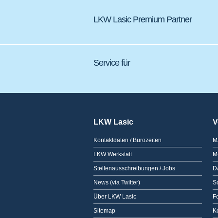
LKW Lasic Premium Partner
Service für
LKW Lasic
V
Kontaktdaten / Bürozeiten
M
LKW Werkstatt
M
Stellenausschreibungen / Jobs
D
News (via Twitter)
Sc
Über LKW Lasic
F
Sitemap
K