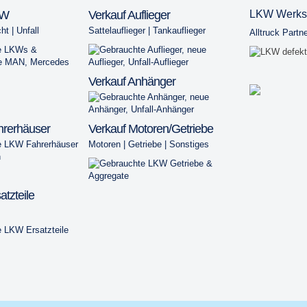
KW
Verkauf Auflieger
LKW Werkst
ht
|
Unfall
Sattelauflieger
|
Tankauflieger
Alltruck Partn
Verkauf Anhänger
hrerhäuser
Verkauf Motoren/Getriebe
Motoren
|
Getriebe
|
Sonstiges
atzteile