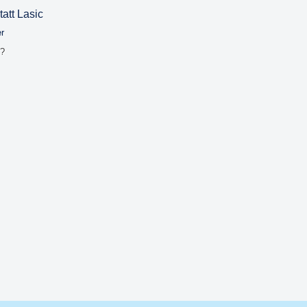
att Lasic
er