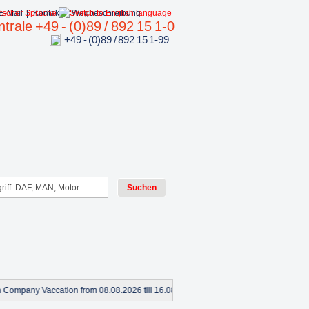
E-Mail
|
Kontakt
|
Wegbeschreibung
trale +49 - (0)89 / 892 15 1-0
+49 - (0)89 / 892 15 1-99
Company Vaccation from 08.08.2026 till 16.08.2026 !**
+++
Wir suchen ei