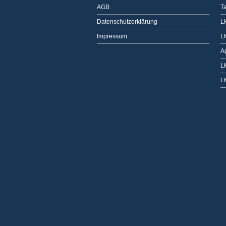
AGB
T
Datenschutzerklärung
L
Impressum
L
A
L
L