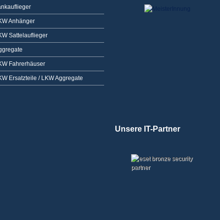
ankauflieger
KW Anhänger
KW Sattelauflieger
ggregate
KW Fahrerhäuser
KW Ersatzteile / LKW Aggregate
Unsere IT-Partner