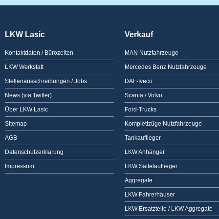
LKW Lasic
Verkauf
Kontaktdaten / Bürozeiten
MAN Nutzfahrzeuge
LKW Werkstatt
Mercedes Benz Nutzfahrzeuge
Stellenausschreibungen / Jobs
DAF-Iveco
News (via Twitter)
Scania / Volvo
Über LKW Lasic
Ford-Trucks
Sitemap
Komplettzüge Nutzfahrzeuge
AGB
Tankauflieger
Datenschutzerklärung
LKW Anhänger
Impressum
LKW Sattelauflieger
Aggregate
LKW Fahrerhäuser
LKW Ersatzteile / LKW Aggregate