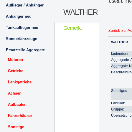
Geb. ne
Auflieger / Anhänger
WALTHER
Anhänger neu
Gemerkt
Tankauflieger neu
Zurück zur A
Sonderfahrzeuge
WALTHER
Ersatzteile Aggregate
laufendenr
Motoren
Aggregarte-A
Aggregate-Nr
Getriebe
Beschreibun
Lenkgetriebe
Sonstiges:
Achsen
Fabrikat:
Aufbauten
Gruppe:
Fahrerhäuser
Übersetzung
Sonstige