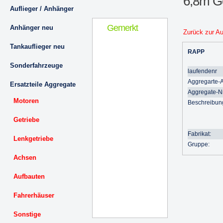
6,8m G
Auflieger / Anhänger
Gemerkt
Anhänger neu
Zurück zur A
Tankauflieger neu
RAPP
Sonderfahrzeuge
laufendenr
Aggregarte-A
Ersatzteile Aggregate
Aggregate-Nr
Motoren
Beschreibun
Getriebe
Fabrikat:
Lenkgetriebe
Gruppe:
Achsen
Aufbauten
Fahrerhäuser
Sonstige