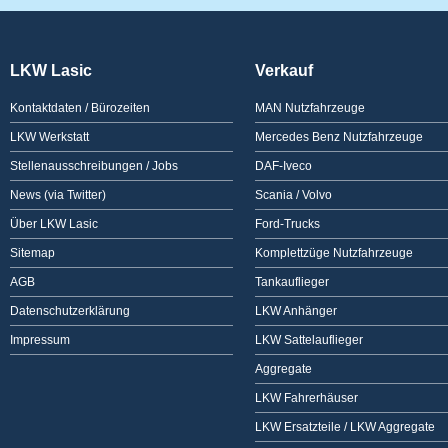
LKW Lasic
Verkauf
Kontaktdaten / Bürozeiten
MAN Nutzfahrzeuge
LKW Werkstatt
Mercedes Benz Nutzfahrzeuge
Stellenausschreibungen / Jobs
DAF-Iveco
News (via Twitter)
Scania / Volvo
Über LKW Lasic
Ford-Trucks
Sitemap
Komplettzüge Nutzfahrzeuge
AGB
Tankauflieger
Datenschutzerklärung
LKW Anhänger
Impressum
LKW Sattelauflieger
Aggregate
LKW Fahrerhäuser
LKW Ersatzteile / LKW Aggregate