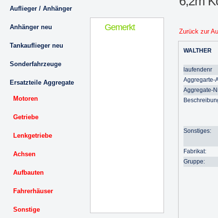
6,2m K
Auflieger / Anhänger
Gemerkt
Anhänger neu
Zurück zur A
Tankauflieger neu
WALTHER
Sonderfahrzeuge
laufendenr
Aggregarte-A
Ersatzteile Aggregate
Aggregate-Nr
Motoren
Beschreibun
Getriebe
Sonstiges:
Lenkgetriebe
Fabrikat:
Achsen
Gruppe:
Aufbauten
Fahrerhäuser
Sonstige