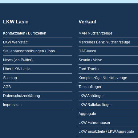
LKW Lasic
Verkauf
Kontaktdaten / Bürozeiten
MAN Nutzfahrzeuge
LKW Werkstatt
Mercedes Benz Nutzfahrzeuge
Stellenausschreibungen / Jobs
DAF-Iveco
News (via Twitter)
Scania / Volvo
Über LKW Lasic
Ford-Trucks
Sitemap
Komplettzüge Nutzfahrzeuge
AGB
Tankauflieger
Datenschutzerklärung
LKW Anhänger
Impressum
LKW Sattelauflieger
Aggregate
LKW Fahrerhäuser
LKW Ersatzteile / LKW Aggregate