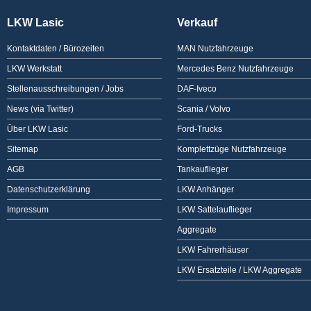
LKW Lasic
Verkauf
Kontaktdaten / Bürozeiten
MAN Nutzfahrzeuge
LKW Werkstatt
Mercedes Benz Nutzfahrzeuge
Stellenausschreibungen / Jobs
DAF-Iveco
News (via Twitter)
Scania / Volvo
Über LKW Lasic
Ford-Trucks
Sitemap
Komplettzüge Nutzfahrzeuge
AGB
Tankauflieger
Datenschutzerklärung
LKW Anhänger
Impressum
LKW Sattelauflieger
Aggregate
LKW Fahrerhäuser
LKW Ersatzteile / LKW Aggregate