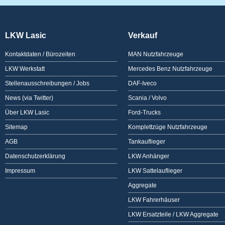
LKW Lasic
Verkauf
Kontaktdaten / Bürozeiten
MAN Nutzfahrzeuge
LKW Werkstatt
Mercedes Benz Nutzfahrzeuge
Stellenausschreibungen / Jobs
DAF-Iveco
News (via Twitter)
Scania / Volvo
Über LKW Lasic
Ford-Trucks
Sitemap
Komplettzüge Nutzfahrzeuge
AGB
Tankauflieger
Datenschutzerklärung
LKW Anhänger
Impressum
LKW Sattelauflieger
Aggregate
LKW Fahrerhäuser
LKW Ersatzteile / LKW Aggregate