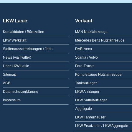
LKW Lasic
Verkauf
Kontaktdaten / Bürozeiten
MAN Nutzfahrzeuge
LKW Werkstatt
Mercedes Benz Nutzfahrzeuge
Stellenausschreibungen / Jobs
DAF-Iveco
News (via Twitter)
Scania / Volvo
Über LKW Lasic
Ford-Trucks
Sitemap
Komplettzüge Nutzfahrzeuge
AGB
Tankauflieger
Datenschutzerklärung
LKW Anhänger
Impressum
LKW Sattelauflieger
Aggregate
LKW Fahrerhäuser
LKW Ersatzteile / LKW Aggregate