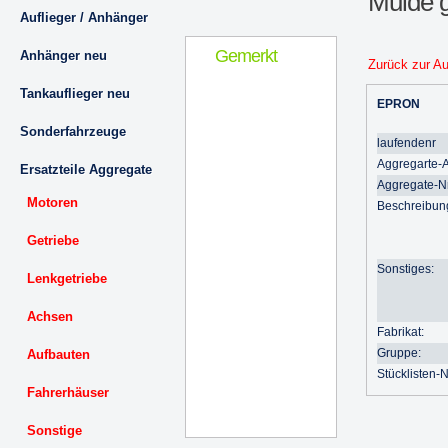
Mulde 
Auflieger / Anhänger
Gemerkt
Anhänger neu
Zurück zur A
Tankauflieger neu
EPRON
Sonderfahrzeuge
laufendenr
Aggregarte-A
Ersatzteile Aggregate
Aggregate-Nr
Motoren
Beschreibun
Getriebe
Sonstiges:
Lenkgetriebe
Achsen
Fabrikat:
Gruppe:
Aufbauten
Stücklisten-Nr
Fahrerhäuser
Sonstige