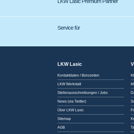
LKW Lasic Premium Partner
Service für
LKW Lasic
V
Kontaktdaten / Bürozeiten
M
LKW Werkstatt
M
Stellenausschreibungen / Jobs
D
News (via Twitter)
Sc
Über LKW Lasic
F
Sitemap
K
AGB
T