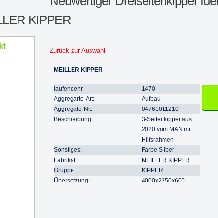
Neuwertiger Dreiseitenkipper f
LLER KIPPER
kt
Zurück zur Auswahl
MEILLER KIPPER
laufendenr
1470
Aggregarte-Art:
Aufbau
Aggregate-Nr.:
04761011210
Beschreibung:
3-Seitenkipper aus
2020 vom MAN mit
Hilfsrahmen
Sonstiges:
Farbe Silber
Fabrikat:
MEILLER KIPPER
Gruppe:
KIPPER
Übersetzung:
4000x2350x600