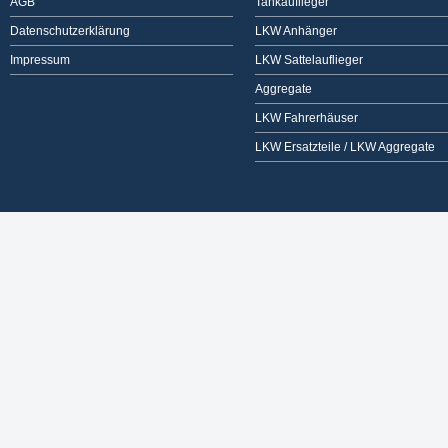
AGB
Tankauflieger
Datenschutzerklärung
LKW Anhänger
Impressum
LKW Sattelauflieger
Aggregate
LKW Fahrerhäuser
LKW Ersatzteile / LKW Aggregate