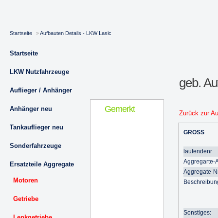
Startseite
»
Aufbauten Details - LKW Lasic
Startseite
LKW Nutzfahrzeuge
geb. A
Auflieger / Anhänger
Gemerkt
Anhänger neu
Zurück zur A
Tankauflieger neu
GROSS
Sonderfahrzeuge
laufendenr
Aggregarte-A
Ersatzteile Aggregate
Aggregate-Nr
Motoren
Beschreibun
Getriebe
Sonstiges:
Lenkgetriebe