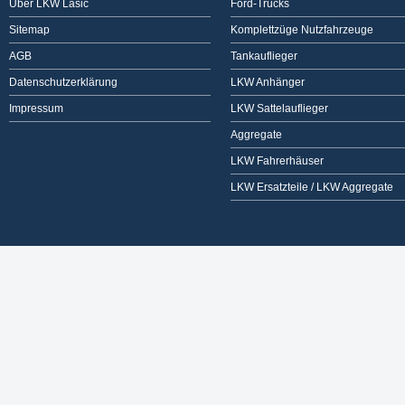
Über LKW Lasic
Ford-Trucks
Sitemap
Komplettzüge Nutzfahrzeuge
AGB
Tankauflieger
Datenschutzerklärung
LKW Anhänger
Impressum
LKW Sattelauflieger
Aggregate
LKW Fahrerhäuser
LKW Ersatzteile / LKW Aggregate