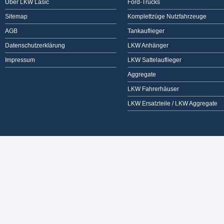
Über LKW Lasic
Ford-Trucks
Sitemap
Komplettzüge Nutzfahrzeuge
AGB
Tankauflieger
Datenschutzerklärung
LKW Anhänger
Impressum
LKW Sattelauflieger
Aggregate
LKW Fahrerhäuser
LKW Ersatzteile / LKW Aggregate