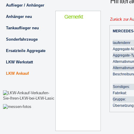
Hinter
Auflieger / Anhänger
Gemerkt
Anhänger neu
Zurück zur A
Tankauflieger neu
MERCEDES
Sonderfahrzeuge
laufendenr
Aggregate-Nr
Ersatzteile Aggregate
Aggregate-T
Alternativnu
LKW Werkstatt
Alternativnu
LKW Ankauf
Beschreibun
Sonstiges:
Fabrikat:
Gruppe:
Übersetzung