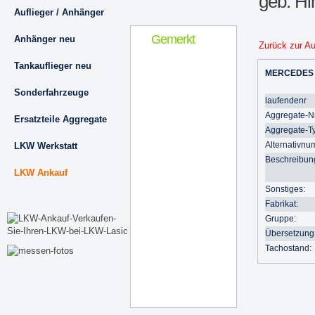
geb. H
Auflieger / Anhänger
Gemerkt
Anhänger neu
Zurück zur A
Tankauflieger neu
MERCEDES
Sonderfahrzeuge
laufendenr
Aggregate-Nr
Ersatzteile Aggregate
Aggregate-T
Alternativnu
LKW Werkstatt
Beschreibun
LKW Ankauf
Sonstiges:
Fabrikat:
Gruppe:
Übersetzung
Tachostand: