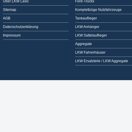
Über LKW Lasic
Ford-Trucks
Sitemap
Komplettzüge Nutzfahrzeuge
AGB
Tankauflieger
Datenschutzerklärung
LKW Anhänger
Impressum
LKW Sattelauflieger
Aggregate
LKW Fahrerhäuser
LKW Ersatzteile / LKW Aggregate