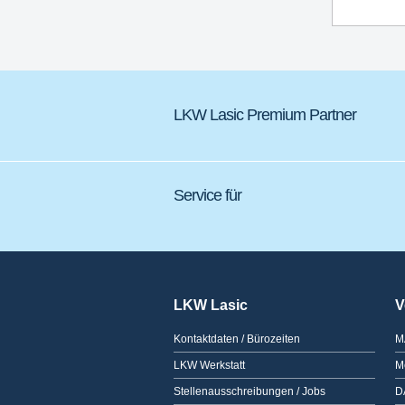
LKW Lasic Premium Partner
Service für
LKW Lasic
V
Kontaktdaten / Bürozeiten
M
LKW Werkstatt
M
Stellenausschreibungen / Jobs
D