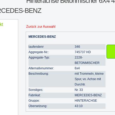
Hinterachse Betonmischer 6X4 43/
CEDES-BENZ
kt
Zurück zur Auswahl
MERCEDES-BENZ
laufendenr
346
Aggregate-Nr.:
745737 HD
Aggregate-Typ:
2228-
BETONMISCHER
Alternativnummer:
6x4
Beschreibung:
mit Trommeln, kleine
Spur, vo. Achse mit
Durchtr.
Sonstiges:
Nr. 33
Fabrikat:
MERCEDES-BENZ
Gruppe:
HINTERACHSE
Übersetzung:
43:10