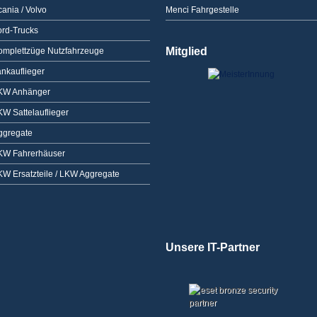
ania / Volvo
Menci Fahrgestelle
ord-Trucks
Mitglied
omplettzüge Nutzfahrzeuge
ankauflieger
KW Anhänger
KW Sattelauflieger
ggregate
KW Fahrerhäuser
KW Ersatzteile / LKW Aggregate
Unsere IT-Partner