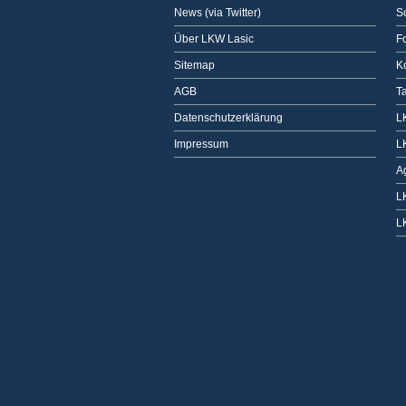
News (via Twitter)
Sc
Über LKW Lasic
F
Sitemap
K
AGB
T
Datenschutzerklärung
L
Impressum
L
A
L
L