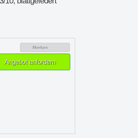
10, blattgefedert
Merken
Angebot anfordern