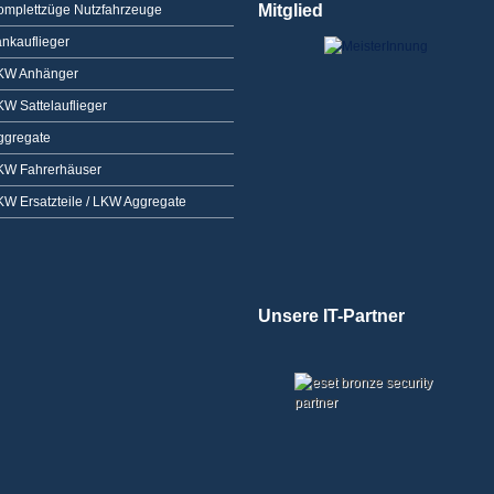
Mitglied
omplettzüge Nutzfahrzeuge
ankauflieger
KW Anhänger
KW Sattelauflieger
ggregate
KW Fahrerhäuser
KW Ersatzteile / LKW Aggregate
Unsere IT-Partner