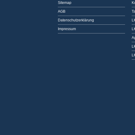
Sitemap
K
AGB
T
Datenschutzerklärung
L
Impressum
L
A
L
L