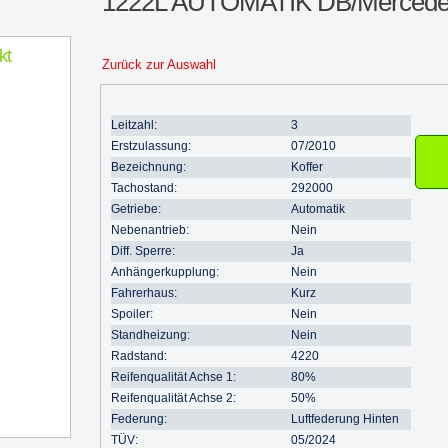
1222L AUTOMATIK DB/Mercede
kt
Zurück zur Auswahl
Leitzahl:
3
Erstzulassung:
07/2010
Bezeichnung:
Koffer
Tachostand:
292000
Getriebe:
Automatik
Nebenantrieb:
Nein
Diff. Sperre:
Ja
Anhängerkupplung:
Nein
Fahrerhaus:
Kurz
Spoiler:
Nein
Standheizung:
Nein
Radstand:
4220
Reifenqualität Achse 1:
80%
Reifenqualität Achse 2:
50%
Federung:
Luftfederung Hinten
TÜV:
05/2024