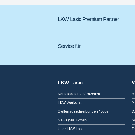
LKW Lasic Premium Partner
Service für
LKW Lasic
V
Kontaktdaten / Bürozeiten
M
LKW Werkstatt
M
Stellenausschreibungen / Jobs
D
News (via Twitter)
Sc
Über LKW Lasic
F