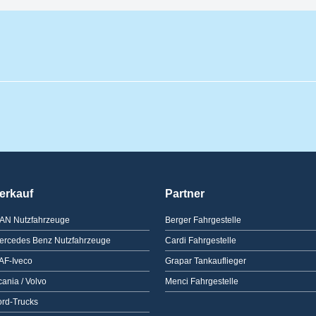
erkauf
Partner
AN Nutzfahrzeuge
Berger Fahrgestelle
ercedes Benz Nutzfahrzeuge
Cardi Fahrgestelle
AF-Iveco
Grapar Tankauflieger
ania / Volvo
Menci Fahrgestelle
ord-Trucks