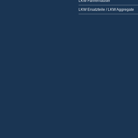
LKW Fahrerhäuser
LKW Ersatzteile / LKW Aggregate