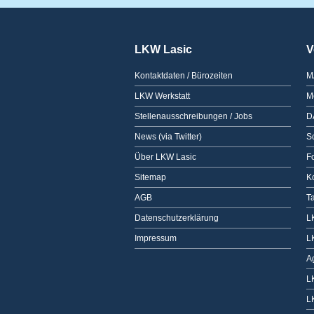
LKW Lasic
V
Kontaktdaten / Bürozeiten
M
LKW Werkstatt
M
Stellenausschreibungen / Jobs
D
News (via Twitter)
Sc
Über LKW Lasic
F
Sitemap
K
AGB
T
Datenschutzerklärung
L
Impressum
L
A
L
L