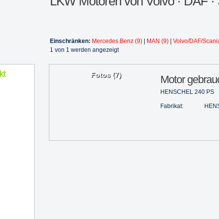
LKW Motoren von Volvo · DAF · S
Einschränken:
Mercedes Benz (9)
|
MAN (9)
|
Volvo/DAF/Scania
1 von 1 werden angezeigt
kt
Fotos (7)
Motor gebrau
HENSCHEL 240 PS
Fabrikat:
HEN