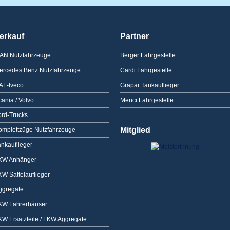
erkauf
Partner
AN Nutzfahrzeuge
Berger Fahrgestelle
ercedes Benz Nutzfahrzeuge
Cardi Fahrgestelle
AF-Iveco
Grapar Tankauflieger
ania / Volvo
Menci Fahrgestelle
ord-Trucks
Mitglied
omplettzüge Nutzfahrzeuge
ankauflieger
KW Anhänger
KW Sattelauflieger
ggregate
KW Fahrerhäuser
KW Ersatzteile / LKW Aggregate