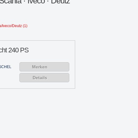
cania · Iveco · Deutz
/Iveco/Deutz (1)
cht 240 PS
Merken
SCHEL
Details