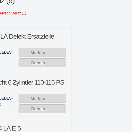
z (9)
/Iveco/Deutz (1)
A Defekt Ersatzteile
Merken
CEDES
Details
ht 6 Zylinder 110-115 PS
Merken
CEDES-
Z
Details
 LA E 5