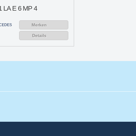
1 LA E 6 MP 4
Merken
CEDES
Details