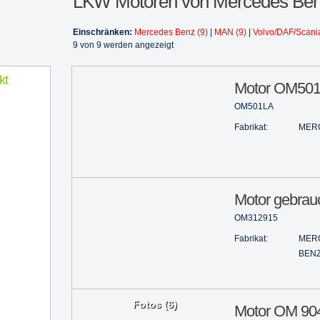
LKW Motoren von Mercedes Ben
Einschränken:
Mercedes Benz (9)
|
MAN (9)
|
Volvo/DAF/Scania
9 von 9 werden angezeigt
kt
Motor OM501L
OM501LA
Fabrikat:
MER
Motor gebrauc
OM312915
Fabrikat:
MER
BEN
Fotos (6)
Motor OM 904