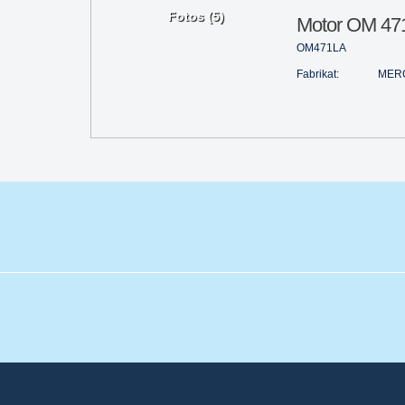
Fotos (5)
Motor OM 47
OM471LA
Fabrikat:
MER