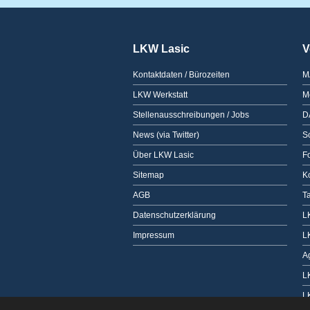
LKW Lasic
V
Kontaktdaten / Bürozeiten
M
LKW Werkstatt
M
Stellenausschreibungen / Jobs
D
News (via Twitter)
Sc
Über LKW Lasic
F
Sitemap
K
AGB
T
Datenschutzerklärung
L
Impressum
L
A
L
L