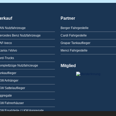
erkauf
Partner
AN Nutzfahrzeuge
Berger Fahrgestelle
ercedes Benz Nutzfahrzeuge
Cardi Fahrgestelle
AF-Iveco
Grapar Tankauflieger
ania / Volvo
Menci Fahrgestelle
ord-Trucks
Mitglied
omplettzüge Nutzfahrzeuge
ankauflieger
KW Anhänger
KW Sattelauflieger
ggregate
KW Fahrerhäuser
KW Ersatzteile / LKW Aggregate