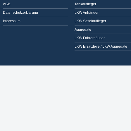
AGB
Tankauflieger
Datenschutzerklärung
LKW Anhänger
Impressum
LKW Sattelauflieger
Aggregate
LKW Fahrerhäuser
LKW Ersatzteile / LKW Aggregate