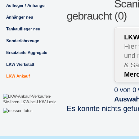
Scani
Auflieger / Anhänger
gebraucht (0)
Anhänger neu
Tankauflieger neu
LKW 
Sonderfahrzeuge
Hier
Ersatzteile Aggregate
und 
& Sa
LKW Werkstatt
Merc
LKW Ankauf
0 von 0
Auswah
Es konnte nichts gef