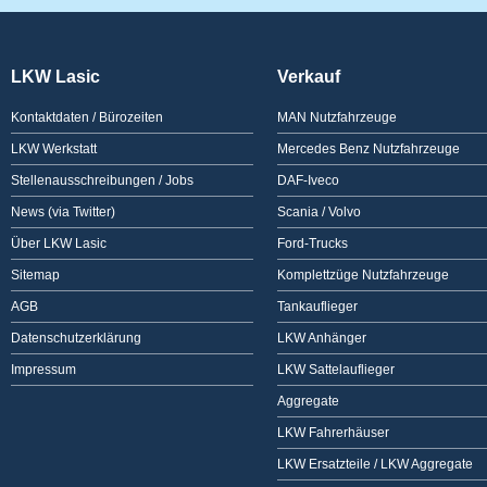
LKW Lasic
Verkauf
Kontaktdaten / Bürozeiten
MAN Nutzfahrzeuge
LKW Werkstatt
Mercedes Benz Nutzfahrzeuge
Stellenausschreibungen / Jobs
DAF-Iveco
News (via Twitter)
Scania / Volvo
Über LKW Lasic
Ford-Trucks
Sitemap
Komplettzüge Nutzfahrzeuge
AGB
Tankauflieger
Datenschutzerklärung
LKW Anhänger
Impressum
LKW Sattelauflieger
Aggregate
LKW Fahrerhäuser
LKW Ersatzteile / LKW Aggregate