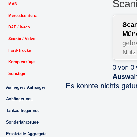
Scani
MAN
Mercedes Benz
Scan
DAF / Iveco
Mün
Scania / Volvo
gebr
Ford-Trucks
Nutz
Komplettzüge
0 von 0
Sonstige
Auswah
Es konnte nichts gef
Auflieger / Anhänger
Anhänger neu
Tankauflieger neu
Sonderfahrzeuge
Ersatzteile Aggregate