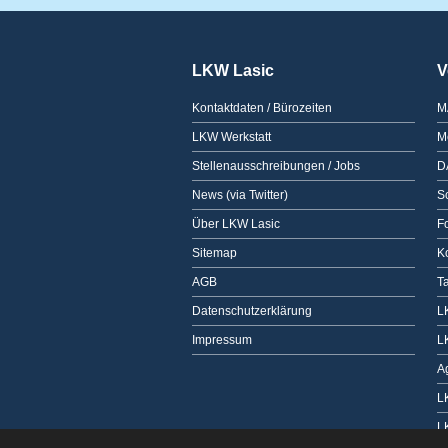
LKW Lasic
V
Kontaktdaten / Bürozeiten
M
LKW Werkstatt
M
Stellenausschreibungen / Jobs
D
News (via Twitter)
Sc
Über LKW Lasic
F
Sitemap
K
AGB
T
Datenschutzerklärung
L
Impressum
L
A
L
L