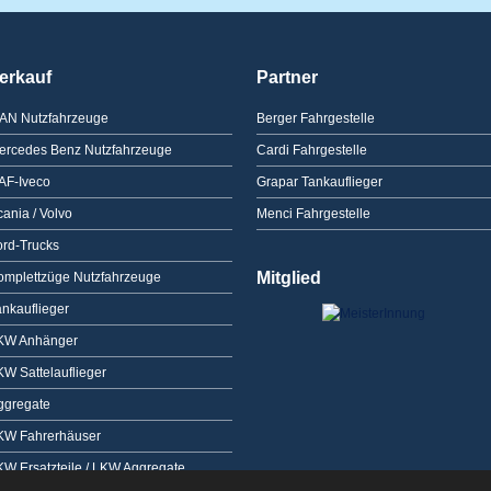
erkauf
Partner
AN Nutzfahrzeuge
Berger Fahrgestelle
ercedes Benz Nutzfahrzeuge
Cardi Fahrgestelle
AF-Iveco
Grapar Tankauflieger
ania / Volvo
Menci Fahrgestelle
ord-Trucks
Mitglied
omplettzüge Nutzfahrzeuge
ankauflieger
KW Anhänger
KW Sattelauflieger
ggregate
KW Fahrerhäuser
KW Ersatzteile / LKW Aggregate