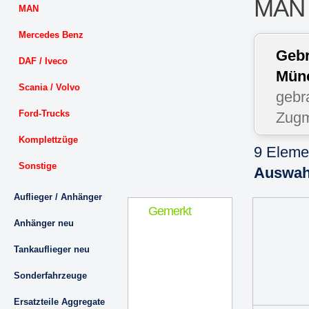
MAN |
MAN
Mercedes Benz
Gebr
DAF / Iveco
Mün
Scania / Volvo
gebr
Ford-Trucks
Zugm
Komplettzüge
9 Eleme
Sonstige
Auswah
Auflieger / Anhänger
Gemerkt
Anhänger neu
Tankauflieger neu
Sonderfahrzeuge
Ersatzteile Aggregate