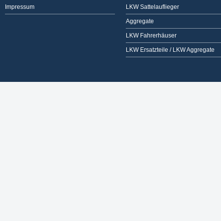
Impressum
LKW Sattelauflieger
Aggregate
LKW Fahrerhäuser
LKW Ersatzteile / LKW Aggregate