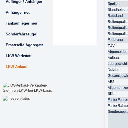
Auflieger / Anhänger
Spoiler:
Standheizun
Anhänger neu
Radstand:
Reifenqualitä
Tankauflieger neu
Reifenqualitä
Reifenqualitä
Sonderfahrzeuge
Federung:
Ersatzteile Aggregate
TÜV:
Abgemeldet:
LKW Werkstatt
Aufbau:
Leergewicht:
LKW Ankauf
Nutzlast:
Gesamtgewic
ABS:
Allgemeinzu
SKL:
Farbe Fahre
Farbe Rahm
Sonderausst