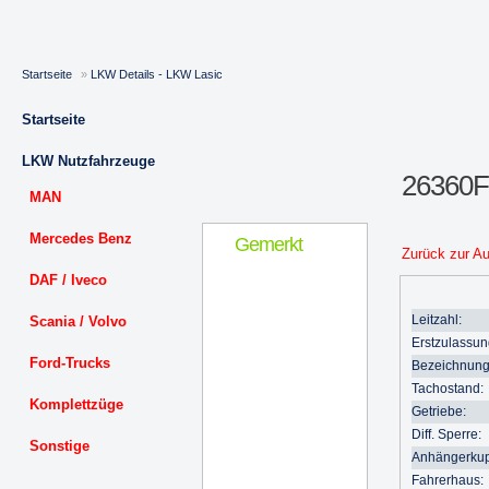
Startseite
»
LKW Details - LKW Lasic
Startseite
LKW Nutzfahrzeuge
26360
MAN
Mercedes Benz
Gemerkt
Zurück zur A
DAF / Iveco
Leitzahl:
Scania / Volvo
Erstzulassun
Ford-Trucks
Bezeichnung
Tachostand:
Komplettzüge
Getriebe:
Diff. Sperre:
Sonstige
Anhängerkup
Fahrerhaus: