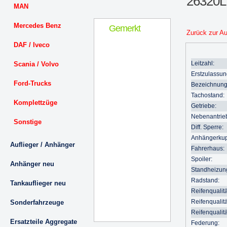
26320
MAN
Mercedes Benz
Gemerkt
Zurück zur A
DAF / Iveco
Leitzahl:
Scania / Volvo
Erstzulassun
Ford-Trucks
Bezeichnung
Tachostand:
Komplettzüge
Getriebe:
Nebenantrie
Sonstige
Diff. Sperre:
Anhängerkup
Auflieger / Anhänger
Fahrerhaus:
Spoiler:
Anhänger neu
Standheizun
Radstand:
Tankauflieger neu
Reifenqualitä
Reifenqualitä
Sonderfahrzeuge
Reifenqualitä
Ersatzteile Aggregate
Federung: