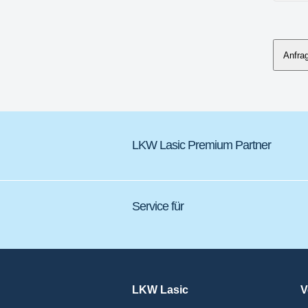
Anfra
LKW Lasic Premium Partner
Service für
LKW Lasic
V