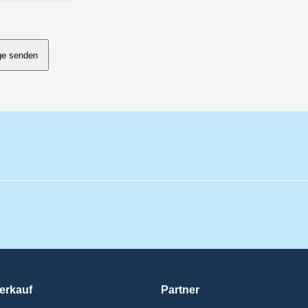
ge senden
erkauf
Partner