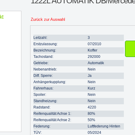
1222L AUTOMATIK DB/Mercede
kt
Zurück zur Auswahl
Leitzahl:
3
Erstzulassung:
07/2010
Bezeichnung:
Koffer
Tachostand:
292000
Getriebe:
Automatik
Nebenantrieb:
Nein
Diff. Sperre:
Ja
Anhängerkupplung:
Nein
Fahrerhaus:
Kurz
Spoiler:
Nein
Standheizung:
Nein
Radstand:
4220
Reifenqualität Achse 1:
80%
Reifenqualität Achse 2:
50%
Federung:
Luftfederung Hinten
TÜV:
05/2024