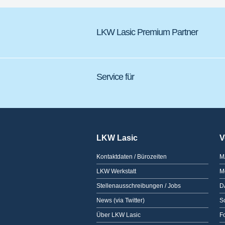
LKW Lasic Premium Partner
Service für
LKW Lasic
V
Kontaktdaten / Bürozeiten
M
LKW Werkstatt
M
Stellenausschreibungen / Jobs
D
News (via Twitter)
Sc
Über LKW Lasic
F