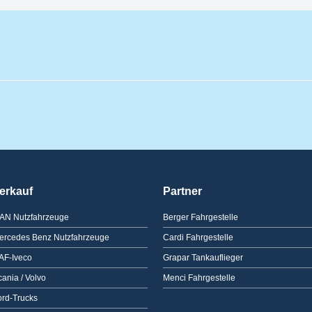
erkauf
Partner
AN Nutzfahrzeuge
Berger Fahrgestelle
ercedes Benz Nutzfahrzeuge
Cardi Fahrgestelle
AF-Iveco
Grapar Tankauflieger
ania / Volvo
Menci Fahrgestelle
ord-Trucks