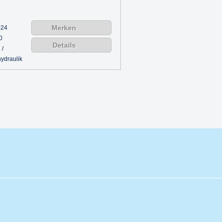
Merken
024
0
Details
 /
ydraulik