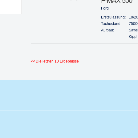
F-MAX 500
Ford
Erstzulassung:
10/2
Tachostand:
7500
Aufbau:
Sattel
Kipph
<< Die letzten 10 Ergebnisse