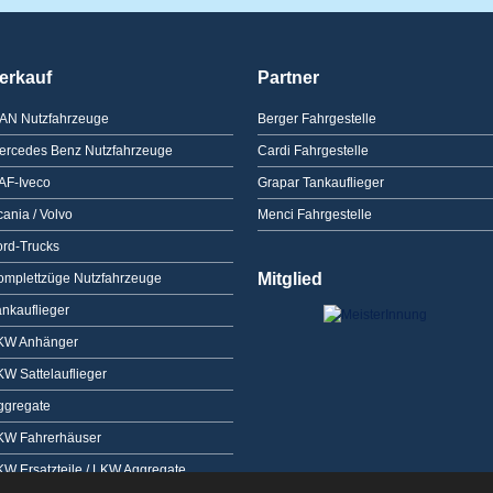
erkauf
Partner
AN Nutzfahrzeuge
Berger Fahrgestelle
ercedes Benz Nutzfahrzeuge
Cardi Fahrgestelle
AF-Iveco
Grapar Tankauflieger
ania / Volvo
Menci Fahrgestelle
ord-Trucks
Mitglied
omplettzüge Nutzfahrzeuge
ankauflieger
KW Anhänger
KW Sattelauflieger
ggregate
KW Fahrerhäuser
KW Ersatzteile / LKW Aggregate