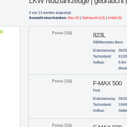
LKW Nutzfahrzeuge | gebraucht 
3 von 13 werden angezeigt
Auswahl einschränken:
Neu (0)
|
Gebraucht (13)
|
Unfall (0)
kt
Fotos (18)
823L
DB/Mercedes-Benz
Erstzulassung:
06/2
Tachostand:
9120
Aufbau:
6,6m
Moebe
Fotos (10)
F-MAX 500
Ford
Erstzulassung:
06/2
Tachostand:
1040
Aufbau:
Satte
Fotos (13)