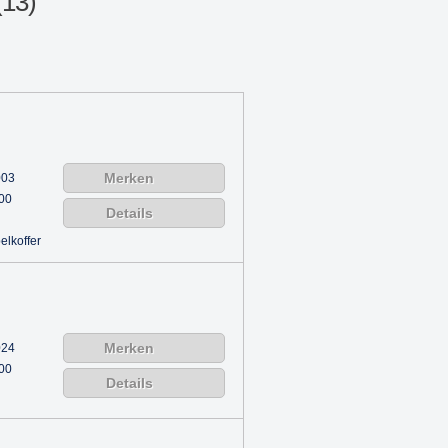
(13)
Merken
003
00
Details
lkoffer
Merken
024
00
Details
l