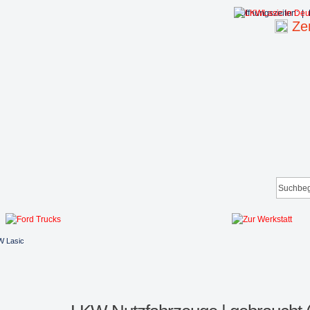
Öffnungszeiten:
|
Zen
W Lasic