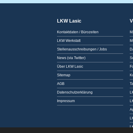
LKW Lasic
V
Kontaktdaten / Bürozeiten
M
LKW Werkstatt
M
Stellenausschreibungen / Jobs
D
News (via Twitter)
Sc
Über LKW Lasic
F
Sitemap
K
AGB
T
Datenschutzerklärung
L
Impressum
L
A
L
L