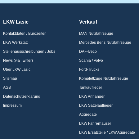
LKW Lasic
Verkauf
Kontaktdaten / Bürozeiten
MAN Nutzfahrzeuge
LKW Werkstatt
Mercedes Benz Nutzfahrzeuge
Stellenausschreibungen / Jobs
DAF-Iveco
News (via Twitter)
Scania / Volvo
Über LKW Lasic
Ford-Trucks
Sitemap
Komplettzüge Nutzfahrzeuge
AGB
Tankauflieger
Datenschutzerklärung
LKW Anhänger
Impressum
LKW Sattelauflieger
Aggregate
LKW Fahrerhäuser
LKW Ersatzteile / LKW Aggregate