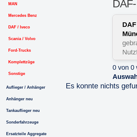
DAF-I
MAN
Mercedes Benz
DAF 
DAF / Iveco
Mün
Scania / Volvo
gebr
Ford-Trucks
Nutz
Komplettzüge
0 von 0
Sonstige
Auswah
Es konnte nichts gef
Auflieger / Anhänger
Anhänger neu
Tankauflieger neu
Sonderfahrzeuge
Ersatzteile Aggregate