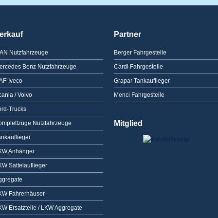
erkauf
Partner
AN Nutzfahrzeuge
Berger Fahrgestelle
ercedes Benz Nutzfahrzeuge
Cardi Fahrgestelle
AF-Iveco
Grapar Tankauflieger
ania / Volvo
Menci Fahrgestelle
ord-Trucks
Mitglied
omplettzüge Nutzfahrzeuge
ankauflieger
KW Anhänger
KW Sattelauflieger
ggregate
KW Fahrerhäuser
KW Ersatzteile / LKW Aggregate