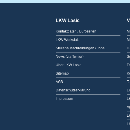
LKW Lasic
V
Kontaktdaten / Bürozeiten
M
LKW Werkstatt
M
Stellenausschreibungen / Jobs
D
News (via Twitter)
Sc
Über LKW Lasic
F
Sitemap
K
AGB
T
Datenschutzerklärung
L
Impressum
L
A
L
L