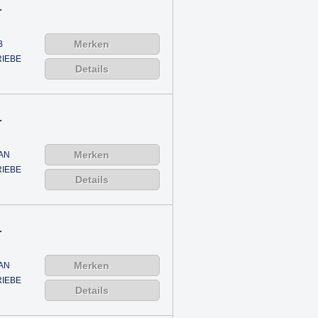
.
Merken
B
IEBE
Details
.
Merken
AN
IEBE
Details
.
Merken
AN
IEBE
Details