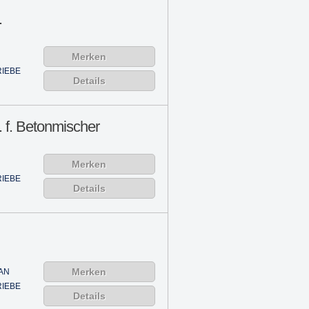
.
Merken
IEBE
Details
. f. Betonmischer
Merken
IEBE
Details
Merken
AN
IEBE
Details