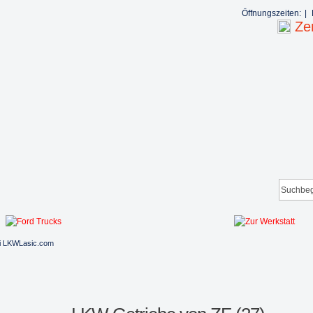
Öffnungszeiten:
|
Zen
i LKWLasic.com