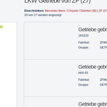
LKW Getriebe von ZF (27)
Einschränken:
Mercedes Benz / Chrysler / Daimler (38)
|
ZF (27
20 von 27 werden angezeigt
kt
Getriebe geb
16S220
Fabrikat:
ZF/M
Gruppe:
GETR
Getriebe gebr
AK6-65
Fabrikat:
ZF/M
Gruppe:
GETR
Getriebe gebr