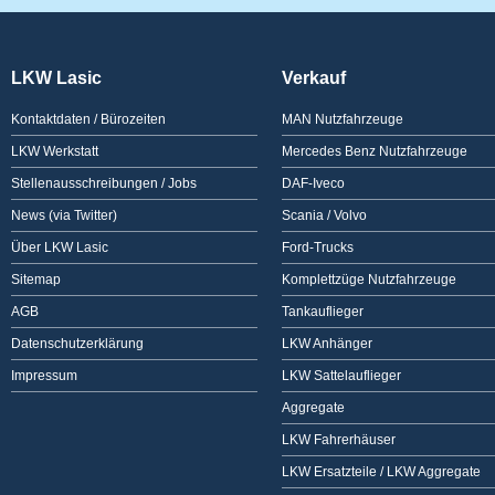
LKW Lasic
Verkauf
Kontaktdaten / Bürozeiten
MAN Nutzfahrzeuge
LKW Werkstatt
Mercedes Benz Nutzfahrzeuge
Stellenausschreibungen / Jobs
DAF-Iveco
News (via Twitter)
Scania / Volvo
Über LKW Lasic
Ford-Trucks
Sitemap
Komplettzüge Nutzfahrzeuge
AGB
Tankauflieger
Datenschutzerklärung
LKW Anhänger
Impressum
LKW Sattelauflieger
Aggregate
LKW Fahrerhäuser
LKW Ersatzteile / LKW Aggregate