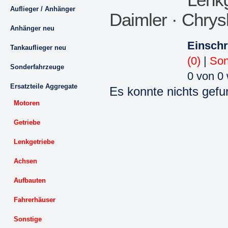
Lenkg
Auflieger / Anhänger
Daimler · Chrysl
Anhänger neu
Einsch
Tankauflieger neu
(0)
|
Son
Sonderfahrzeuge
0 von 0
Ersatzteile Aggregate
Es konnte nichts gef
Motoren
Getriebe
Lenkgetriebe
Achsen
Aufbauten
Fahrerhäuser
Sonstige