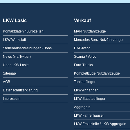
LKW Lasic
Verkauf
Kontaktdaten / Bürozeiten
MAN Nutzfahrzeuge
LKW Werkstatt
Mercedes Benz Nutzfahrzeuge
Stellenausschreibungen / Jobs
DAF-Iveco
News (via Twitter)
Scania / Volvo
Über LKW Lasic
Ford-Trucks
Sitemap
Komplettzüge Nutzfahrzeuge
AGB
Tankauflieger
Datenschutzerklärung
LKW Anhänger
Impressum
LKW Sattelauflieger
Aggregate
LKW Fahrerhäuser
LKW Ersatzteile / LKW Aggregate