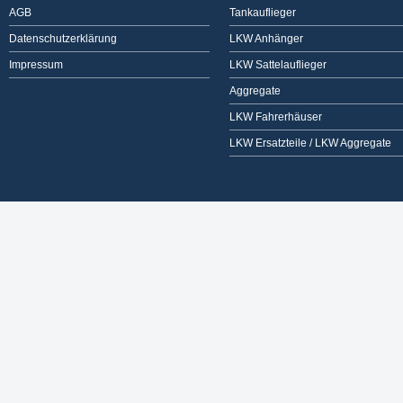
AGB
Tankauflieger
Datenschutzerklärung
LKW Anhänger
Impressum
LKW Sattelauflieger
Aggregate
LKW Fahrerhäuser
LKW Ersatzteile / LKW Aggregate