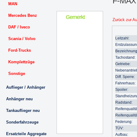
F-MAX 
MAN
Mercedes Benz
Gemerkt
Zurück zur A
DAF / Iveco
Leitzahl:
Scania / Volvo
Erstzulassun
Ford-Trucks
Bezeichnung
Tachostand:
Komplettzüge
Getriebe:
Nebenantrie
Sonstige
Diff. Sperre:
Fahrerhaus:
Auflieger / Anhänger
Spoiler:
Standheizun
Anhänger neu
Radstand:
Reifenqualitä
Tankauflieger neu
Reifenqualitä
Federung:
Sonderfahrzeuge
TÜV:
Ersatzteile Aggregate
Aufbau: