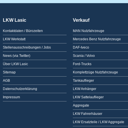
LKW Lasic
Verkauf
Kontaktdaten / Bürozeiten
MAN Nutzfahrzeuge
LKW Werkstatt
Mercedes Benz Nutzfahrzeuge
Stellenausschreibungen / Jobs
DAF-Iveco
News (via Twitter)
Scania / Volvo
Über LKW Lasic
Ford-Trucks
Sitemap
Komplettzüge Nutzfahrzeuge
AGB
Tankauflieger
Datenschutzerklärung
LKW Anhänger
Impressum
LKW Sattelauflieger
Aggregate
LKW Fahrerhäuser
LKW Ersatzteile / LKW Aggregate