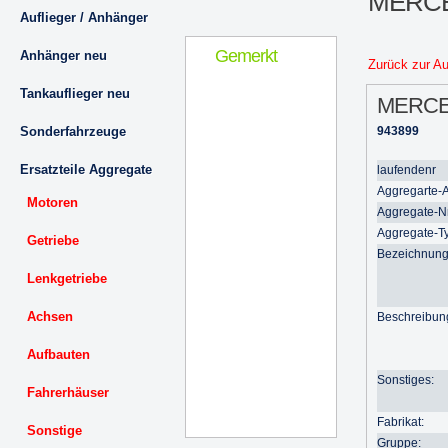
MERCE
Auflieger / Anhänger
Gemerkt
Anhänger neu
Zurück zur A
Tankauflieger neu
MERCE
Sonderfahrzeuge
943899
Ersatzteile Aggregate
laufendenr
Aggregarte-A
Motoren
Aggregate-Nr
Aggregate-T
Getriebe
Bezeichnung
Lenkgetriebe
Achsen
Beschreibun
Aufbauten
Sonstiges:
Fahrerhäuser
Fabrikat:
Sonstige
Gruppe: