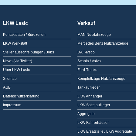
LKW Lasic
Verkauf
Kontaktdaten / Bürozeiten
MAN Nutzfahrzeuge
LKW Werkstatt
Mercedes Benz Nutzfahrzeuge
Stellenausschreibungen / Jobs
DAF-Iveco
News (via Twitter)
Scania / Volvo
Über LKW Lasic
Ford-Trucks
Sitemap
Komplettzüge Nutzfahrzeuge
AGB
Tankauflieger
Datenschutzerklärung
LKW Anhänger
Impressum
LKW Sattelauflieger
Aggregate
LKW Fahrerhäuser
LKW Ersatzteile / LKW Aggregate