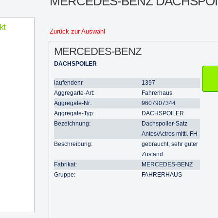
MERCEDES-BENZ DACHSPOI
kt
Zurück zur Auswahl
MERCEDES-BENZ
DACHSPOILER
laufendenr
1397
Aggregarte-Art:
Fahrerhaus
Aggregate-Nr.:
9607907344
Aggregate-Typ:
DACHSPOILER
Bezeichnung:
Dachspoiler-Satz
Antos/Actros mittl. FH
Beschreibung:
gebraucht, sehr guter
Zustand
Fabrikat:
MERCEDES-BENZ
Gruppe:
FAHRERHAUS