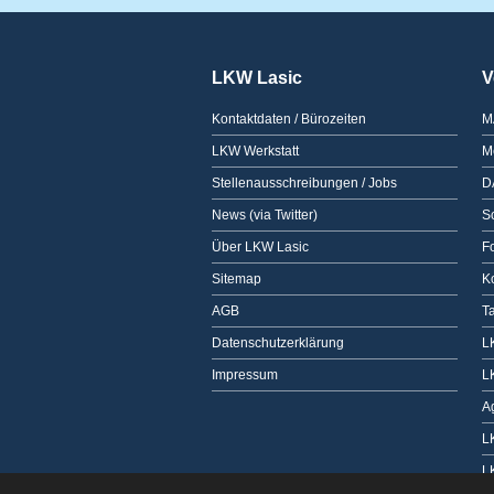
LKW Lasic
V
Kontaktdaten / Bürozeiten
M
LKW Werkstatt
M
Stellenausschreibungen / Jobs
D
News (via Twitter)
Sc
Über LKW Lasic
F
Sitemap
K
AGB
T
Datenschutzerklärung
L
Impressum
L
A
L
L