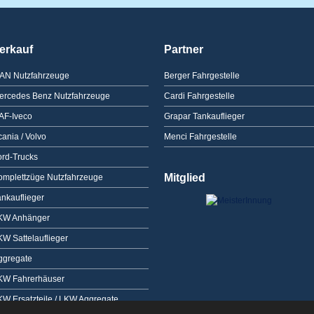
erkauf
Partner
AN Nutzfahrzeuge
Berger Fahrgestelle
ercedes Benz Nutzfahrzeuge
Cardi Fahrgestelle
AF-Iveco
Grapar Tankauflieger
ania / Volvo
Menci Fahrgestelle
ord-Trucks
Mitglied
omplettzüge Nutzfahrzeuge
ankauflieger
KW Anhänger
KW Sattelauflieger
ggregate
KW Fahrerhäuser
KW Ersatzteile / LKW Aggregate