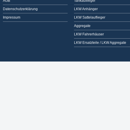
AGB
Tankauflieger
Datenschutzerklärung
LKW Anhänger
Impressum
LKW Sattelauflieger
Aggregate
LKW Fahrerhäuser
LKW Ersatzteile / LKW Aggregate