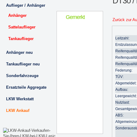
DT30 /
Auflieger / Anhänger
Anhänger
Gemerkt
Zurück zur A
Sattelauflieger
Leitzahl:
Tankauflieger
Erstzulassun
Reifenqualitä
Anhänger neu
Reifenqualitä
Tankauflieger neu
Reifenqualitä
Federung:
Sonderfahrzeuge
TÜV:
Abgemeldet:
Ersatzteile Aggregate
Aufbau:
Leergewicht:
LKW Werkstatt
Nutzlast:
Gesamtgewic
LKW Ankauf
ABS:
Allgemeinzu
Sonderausst