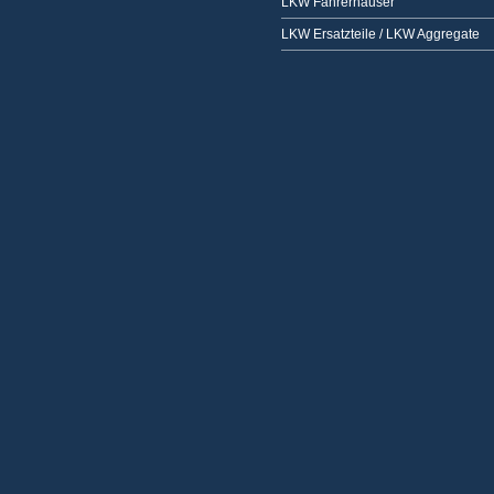
LKW Fahrerhäuser
LKW Ersatzteile / LKW Aggregate