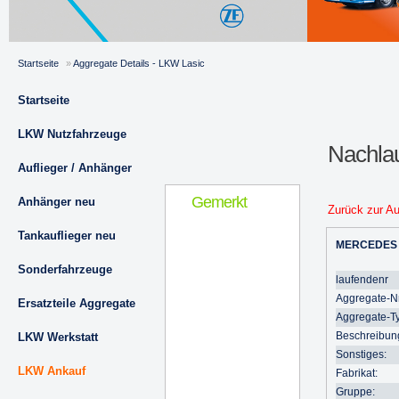
Startseite
»
Aggregate Details - LKW Lasic
Startseite
LKW Nutzfahrzeuge
Nachla
Auflieger / Anhänger
Gemerkt
Anhänger neu
Zurück zur A
Tankauflieger neu
MERCEDES
Sonderfahrzeuge
laufendenr
Aggregate-Nr
Ersatzteile Aggregate
Aggregate-T
Beschreibun
LKW Werkstatt
Sonstiges:
LKW Ankauf
Fabrikat:
Gruppe: