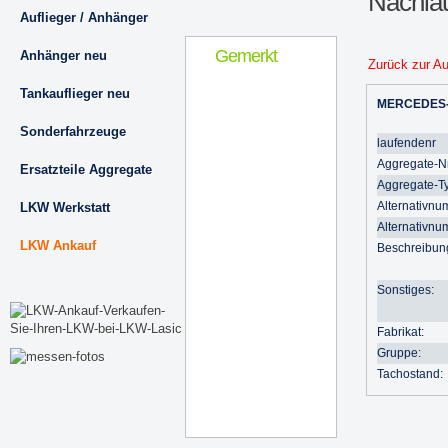
Nachla
Auflieger / Anhänger
Gemerkt
Anhänger neu
Zurück zur A
Tankauflieger neu
MERCEDES
Sonderfahrzeuge
laufendenr
Aggregate-Nr
Ersatzteile Aggregate
Aggregate-T
Alternativnu
LKW Werkstatt
Alternativnu
LKW Ankauf
Beschreibun
Sonstiges:
Fabrikat:
Gruppe:
Tachostand: