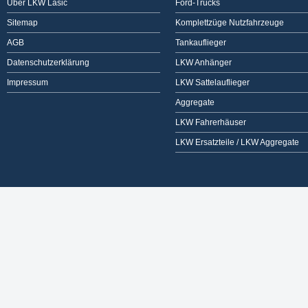
Über LKW Lasic
Ford-Trucks
Sitemap
Komplettzüge Nutzfahrzeuge
AGB
Tankauflieger
Datenschutzerklärung
LKW Anhänger
Impressum
LKW Sattelauflieger
Aggregate
LKW Fahrerhäuser
LKW Ersatzteile / LKW Aggregate