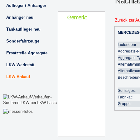
Nachla
Auflieger / Anhänger
Gemerkt
Anhänger neu
Zurück zur A
Tankauflieger neu
MERCEDES
Sonderfahrzeuge
laufendenr
Aggregate-Nr
Ersatzteile Aggregate
Aggregate-T
Alternativnu
LKW Werkstatt
Alternativnu
LKW Ankauf
Beschreibun
Sonstiges:
Fabrikat:
Gruppe: