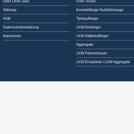
Über LKW Lasic
Ford-Trucks
Sitemap
Komplettzüge Nutzfahrzeuge
AGB
Tankauflieger
Datenschutzerklärung
LKW Anhänger
Impressum
LKW Sattelauflieger
Aggregate
LKW Fahrerhäuser
LKW Ersatzteile / LKW Aggregate