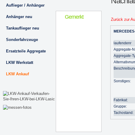
Nachla
Auflieger / Anhänger
Gemerkt
Anhänger neu
Zurück zur A
Tankauflieger neu
MERCEDES
Sonderfahrzeuge
laufendenr
Aggregate-Nr
Ersatzteile Aggregate
Aggregate-T
Alternativnu
LKW Werkstatt
Beschreibun
LKW Ankauf
Sonstiges:
Fabrikat:
Gruppe:
Tachostand: