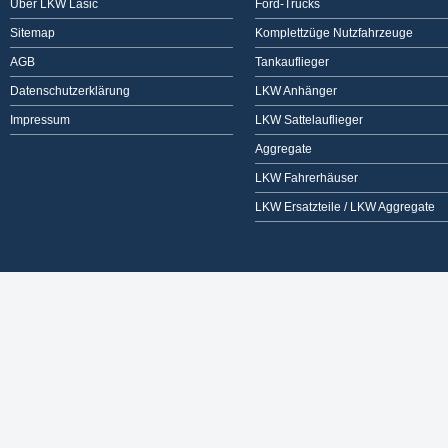
Über LKW Lasic
Ford-Trucks
Sitemap
Komplettzüge Nutzfahrzeuge
AGB
Tankauflieger
Datenschutzerklärung
LKW Anhänger
Impressum
LKW Sattelauflieger
Aggregate
LKW Fahrerhäuser
LKW Ersatzteile / LKW Aggregate